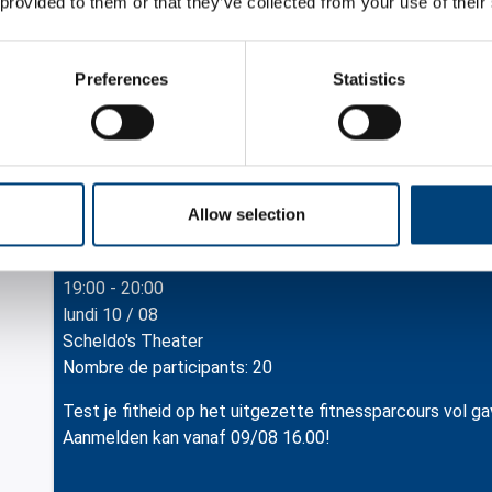
 provided to them or that they’ve collected from your use of their
09:30 - 10:30
lundi 10 / 08
Baarland/Hoedekenskerke
Preferences
Statistics
Nombre de participants: 9
Ga je mee zeehonden zoeken? Meld je dan nu aan!
Allow selection
POW3R SPORTS
19:00 - 20:00
lundi 10 / 08
Scheldo's Theater
Nombre de participants: 20
Test je fitheid op het uitgezette fitnessparcours vol g
Aanmelden kan vanaf 09/08 16.00!