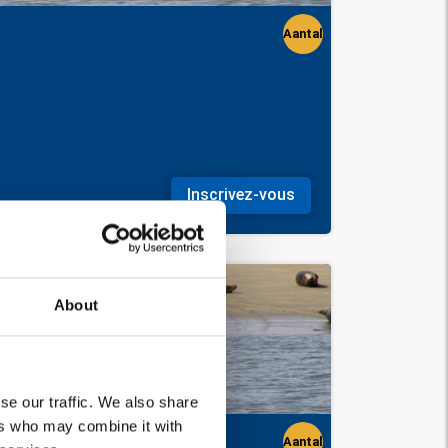
Aantal
perso
nen
Inscrivez-vous
About
se our traffic. We also share
ers who may combine it with
Aantal