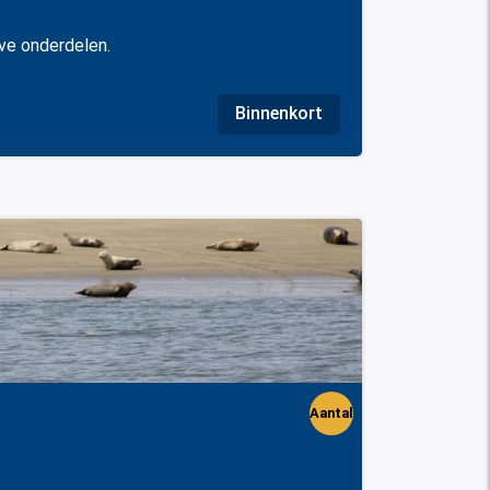
ave onderdelen.
Binnenkort
Aantal
perso