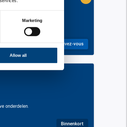
 services.
perso
Marketing
nen
Inscrivez-vous
Allow all
ave onderdelen.
Binnenkort