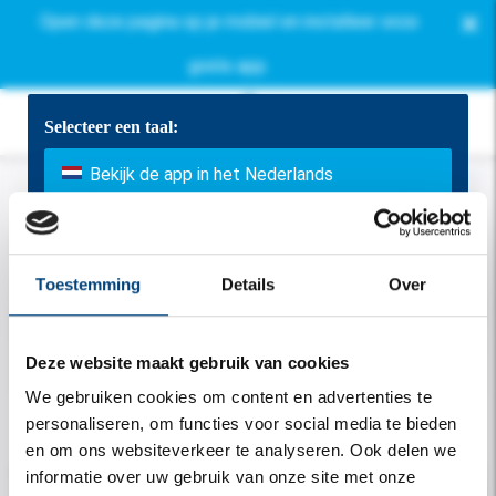
×
Open deze pagina op je mobiel en installeer onze
gratis app.
Selecteer een taal:
Bekijk de app in het Nederlands
View the app in English
Toestemming
Details
Over
App auf Deutsch ansehen
Deze website maakt gebruik van cookies
Voir l'application en francais
We gebruiken cookies om content en advertenties te
personaliseren, om functies voor social media te bieden
Welkom
en om ons websiteverkeer te analyseren. Ook delen we
informatie over uw gebruik van onze site met onze