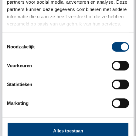
partners voor social media, adverteren en analyse. Deze
partners kunnen deze gegevens combineren met andere
informatie die u aan ze heeft verstrekt of die ze hebben
Mijn gegevens
Mijn verblijf
verzameld op basis van uw gebruik van hun services.
Toestemmingsselectie
Noodzakelijk
Mijn verhuur
Informatie
Voorkeuren
Statistieken
Contact
Marketing
Reisgezelschap
Kenteken
Alles toestaan