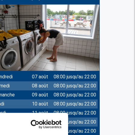
ndredi
07 août
08:00 jusqu'au 22:00
medi
08 août
08:00 jusqu'au 22:00
manche
09 août
08:00 jusqu'au 22:00
ndi
10 août
08:00 jusqu'au 22:00
rdi
11 août
08:00 jusqu'au 22:00
rcredi
12 août
08:00 jusqu'au 22:00
udi
13 août
08:00 jusqu'au 22:00