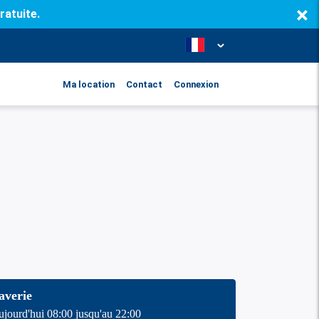
×
ratuite.
Ma location
Contact
Connexion
averie
Aujourd'hui 08:00 jusqu'au 22:00