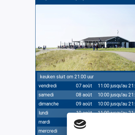
keuken sluit om 21.00 uur
vendredi
07 août
11:00 jusqu'au 21
samedi
08 août
10:00 jusqu'au 21
dimanche
09 août
10:00 jusqu'au 21
lundi
10 août
11:00 jusqu'au 21
mardi
11 août
11:00 jusqu'au 21
mercredi
12 août
11:00 jusqu'au 21