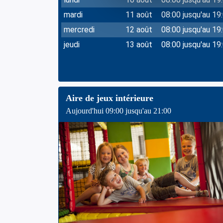
mardi
11 août
08:00 jusqu'au 19
mercredi
12 août
08:00 jusqu'au 19
jeudi
13 août
08:00 jusqu'au 19
Aire de jeux intérieure
Aujourd'hui 09:00 jusqu'au 21:00