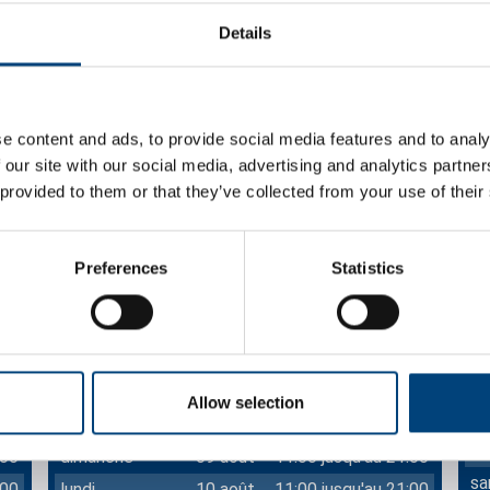
:00
Details
Scheldo's Snackcorner
E
Aujourd'hui 11:00 jusqu'au 21:00
e content and ads, to provide social media features and to analy
 our site with our social media, advertising and analytics partn
 provided to them or that they’ve collected from your use of their
Preferences
Statistics
:00
vendredi
07 août
11:00 jusqu'au 21:00
m
Allow selection
k
:00
samedi
08 août
11:00 jusqu'au 21:00
ve
:00
dimanche
09 août
11:00 jusqu'au 21:00
sa
:00
lundi
10 août
11:00 jusqu'au 21:00