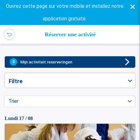
×
Ouvrez cette page sur votre mobile et installez notre
application gratuite.
Réserver une activité
0
Mijn activiteit reserveringen
Filtre
Âge
Lundi 17 / 08
10+
12+
14+
16+