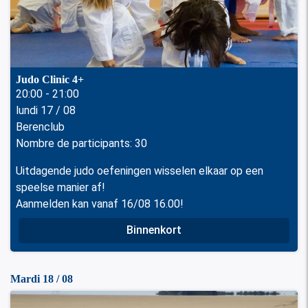
18+
Aantal personen
Catégorie
Judo Clinic 4+
20:00 - 21:00
lundi 17 / 08
Date de début
Berenclub
Nombre de participants: 30
Uitdagende judo oefeningen wisselen elkaar op een
Date de fin
speelse manier af!
Aanmelden kan vanaf 16/08 16.00!
Binnenkort
Mardi 18 / 08