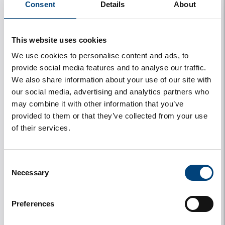
Consent
Details
About
Zeehonden spotten
Aantal
19:30 - 20:30
This website uses cookies
dimanche 23 / 08
perso
Baarland/Hoedekenskerke
We use cookies to personalise content and ads, to
nen
Nombre de participants: 9
provide social media features and to analyse our traffic.
We also share information about your use of our site with
Ga je mee zeehonden zoeken? Meld je dan nu aan!
our social media, advertising and analytics partners who
Inscrivez-vous
may combine it with other information that you’ve
provided to them or that they’ve collected from your use
of their services.
Lundi 24 / 08
Consent
Necessary
Selection
Preferences