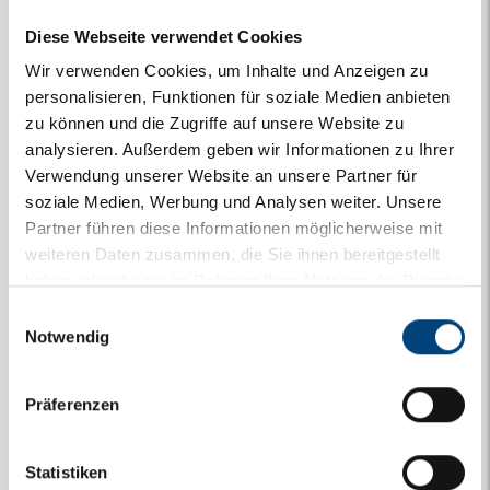
Diese Webseite verwendet Cookies
Wir verwenden Cookies, um Inhalte und Anzeigen zu
personalisieren, Funktionen für soziale Medien anbieten
Noch 2 verfügbar
zu können und die Zugriffe auf unsere Website zu
analysieren. Außerdem geben wir Informationen zu Ihrer
-
+
Verwendung unserer Website an unsere Partner für
soziale Medien, Werbung und Analysen weiter. Unsere
Partner führen diese Informationen möglicherweise mit
Berg Buddy (3-8 jaar)
weiteren Daten zusammen, die Sie ihnen bereitgestellt
haben oder die sie im Rahmen Ihrer Nutzung der Dienste
gesammelt haben.
Einwilligungsauswahl
Notwendig
Präferenzen
Statistiken