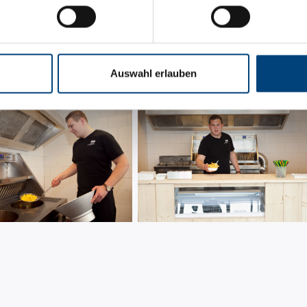
reme. Gut für zwischendurch oder als einfache Mahlzeit!
auptgebäude des Campingplatzes.
Auswahl erlauben