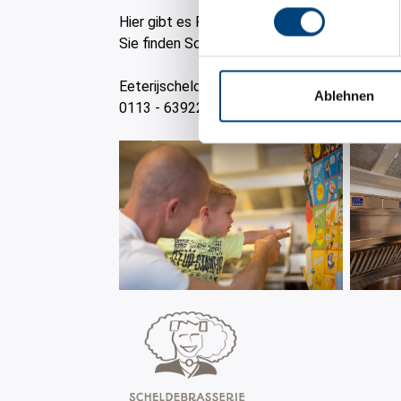
Hier gibt es Pommes frites, Snacks und Eisc
Sie finden Scheldo's Snackcorner auch im H
Eeterijscheldos.nl
Ablehnen
0113 - 639226 (Auswahl 3)